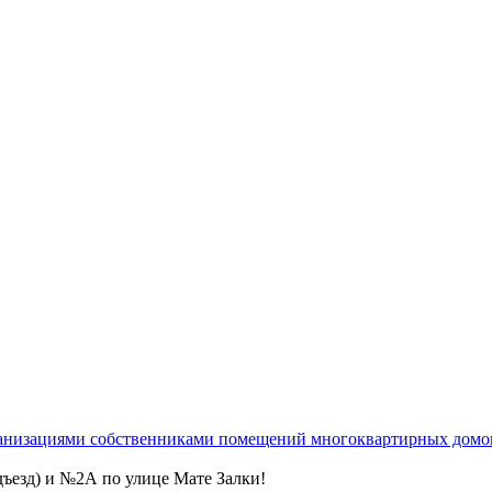
низациями собственниками помещений многоквартирных домов 
ъезд) и №2А по улице Мате Залки!