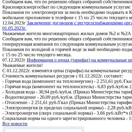
Сообщаем вам, что по решению общих собраний собственнико
Красноярскэнергосбыт по следующим коммунальным услугам: 
Показания по электроэнергии за июль необходимо подавать в К
мобильное приложение в телефоне с 15 по 25 число текущего м
12.04.2023г
Заключение договоров с ресурсоснабжающими орга
01.05.2023г.
Уважаемые жители многоквартирных жилых домов №2 и №2А п
Сообщаем вам, что по решению общих собраний собственнико
генерирующая компания по следующим коммунальным услугам: х
Показания по холодной и горячей воде за май необходимо пода
с 15 по 25 число текущего месяца.
07.12.2022г
Информация о ценах (тарифах) на коммунальные ре
Уважаемые жители!
С 01.12.2022г. изменятся цены (тарифы) на коммунальные ресу
Стоимость коммунальных ресурсов с 01.12.2022г. составит:
- Горячая вода (компонент на теплоэнергию) - 2 251,61 руб./Г
- Горячая вода (компонент на теплоноситель) - 6,83 руб./куб.м
- Холодная вода - 30,94 руб./куб.м. (Приказ Министерства тар
- Водоотведение - 20,09 руб./куб.м. (Приказ Министерства та
- Отопление - 2 251,61 руб./Гкал (Приказ Министерства тарифн
- Электроэнергия (в пределах социальной нормы) - 2,28 руб./
- Электроэнергия (сверх социальной нормы) - 3,66 руб./кВт*ч 
Социальная норма на одного зарегистрированного человека - 11
Все новости