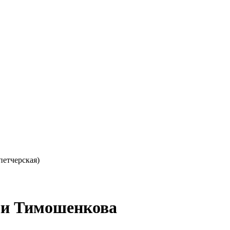
петчерская)
еши Тимошенкова