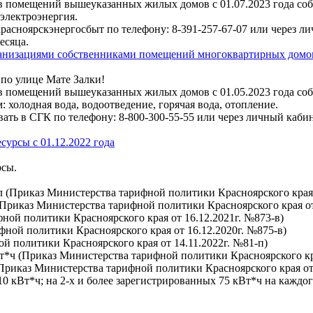
в помещений вышеуказанных жилых домов с 01.07.2023 года со
электроэнергия.
расноярскэнергосбыт по телефону: 8-391-257-67-07 или через ли
есяца.
низациями собственниками помещений многоквартирных домов 
о улице Мате Залки!
в помещений вышеуказанных жилых домов с 01.05.2023 года со
олодная вода, водоотведение, горячая вода, отопление.
вать в СГК по телефону: 8-800-300-55-55 или через личный каби
сурсы с 01.12.2022 года
рсы.
кал (Приказ Министерства тарифной политики Красноярского края 
. (Приказ Министерства тарифной политики Красноярского края от
ифной политики Красноярского края от 16.12.2021г. №873-в)
рифной политики Красноярского края от 16.12.2020г. №875-в)
ой политики Красноярского края от 14.11.2022г. №81-п)
кВт*ч (Приказ Министерства тарифной политики Красноярского кр
(Приказ Министерства тарифной политики Красноярского края от 
0 кВт*ч; на 2-х и более зарегистрированных 75 кВт*ч на каждог